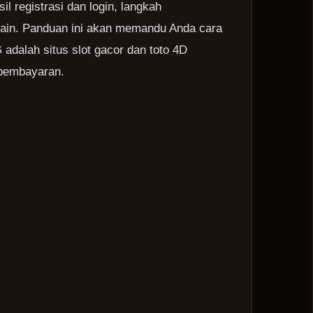
il registrasi dan login, langkah
main. Panduan ini akan memandu Anda cara
alah situs slot gacor dan toto 4D
 pembayaran.