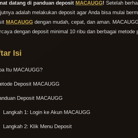
mat datang di panduan deposit
MACAUGG
!
Setelah berhas
jutnya adalah melakukan deposit agar Anda bisa mulai ber
sit
MACAUGG
dengan mudah, cepat, dan aman. MACAUGG ad
rcaya dengan deposit minimal 10 ribu dan berbagai metode
tar Isi
pa Itu MACAUGG?
etode Deposit MACAUGG
anduan Deposit MACAUGG
Langkah 1: Login ke Akun MACAUGG
Langkah 2: Klik Menu Deposit