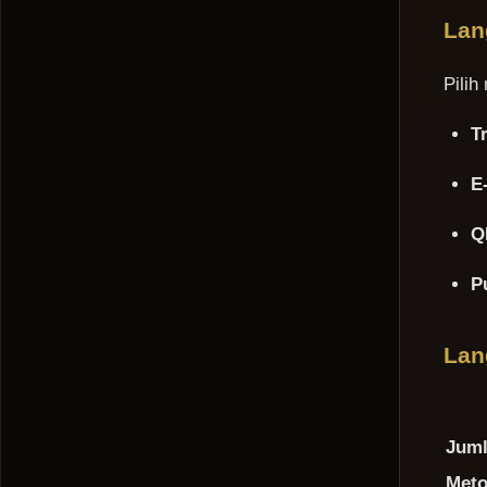
Lan
Pilih
T
E
Q
P
Lan
Juml
Meto