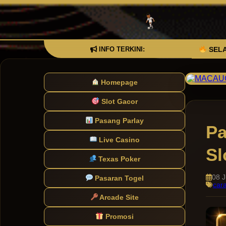
INFO TERKINI:
SELA
Homepage
Slot Gacor
Pasang Parlay
Pa
Live Casino
Sl
Texas Poker
08 J
Pasaran Togel
car
Arcade Site
Promosi