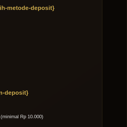
lih-metode-deposit}
m-deposit}
 (minimal Rp 10.000)