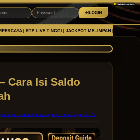
LOGIN
ERCAYA | RTP LIVE TINGGI | JACKPOT MELIMPAH | DEPOSIT 1
Cara Isi Saldo
ah
,
panduan deposit macaugg
,
qris macaugg
,
toto 4d