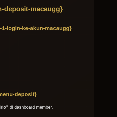
-deposit-macaugg}
-1-login-ke-akun-macaugg}
-menu-deposit}
aldo”
di dashboard member.