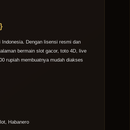
}
i Indonesia. Dengan lisensi resmi dan
man bermain slot gacor, toto 4D, live
.000 rupiah membuatnya mudah diakses
lot, Habanero