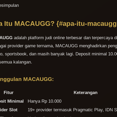
esimpulan
a Itu MACAUGG? {#apa-itu-macaugg
AUGG
adalah platform judi online terbesar dan terpercaya d
agai provider game ternama, MACAUGG menghadirkan pengala
o, sportsbook, dan masih banyak lagi. Deposit minimal 10
 semua kalangan.
nggulan MACAUGG:
Fitur
Keterangan
sit Minimal
Hanya Rp 10.000
ider Slot
19+ provider termasuk Pragmatic Play, IDN S