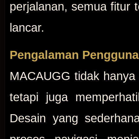
perjalanan, semua fitur
lancar.
Pengalaman Pengguna
MACAUGG tidak hanya fo
tetapi juga memperha
Desain yang sederhan