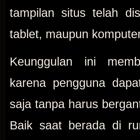
tampilan situs telah d
tablet, maupun komputer
Keunggulan ini memb
karena pengguna dapa
saja tanpa harus bergan
Baik saat berada di r