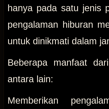
hanya pada satu jenis 
pengalaman hiburan men
untuk dinikmati dalam j
Beberapa manfaat dari
antara lain:
Memberikan pengala