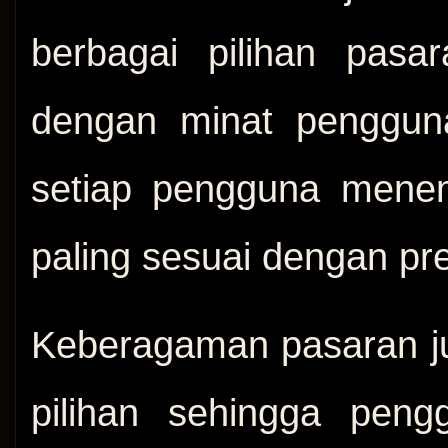
berbagai pilihan pasa
dengan minat pengguna
setiap pengguna mene
paling sesuai dengan pr
Keberagaman pasaran j
pilihan sehingga peng