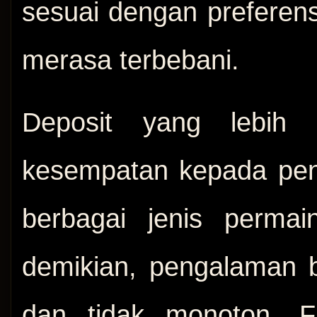
sesuai dengan preferen
merasa terbebani.
Deposit yang lebih 
kesempatan kepada pen
berbagai jenis perma
demikian, pengalaman be
dan tidak monoton. F