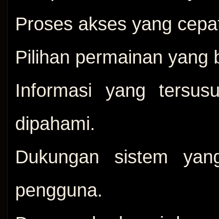
Proses akses yang cepat
Pilihan permainan yang
Informasi yang tersu
dipahami.
Dukungan sistem yan
pengguna.