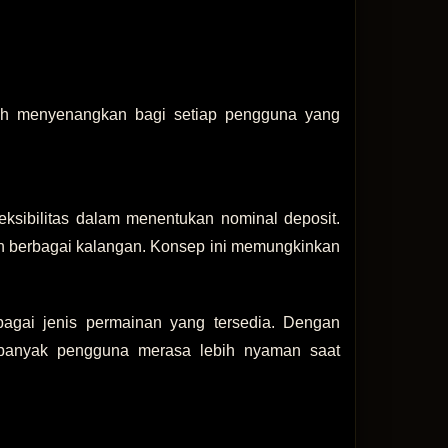
h menyenangkan bagi setiap pengguna yang
eksibilitas dalam menentukan nominal deposit.
eh berbagai kalangan. Konsep ini memungkinkan
agai jenis permainan yang tersedia. Dengan
t banyak pengguna merasa lebih nyaman saat