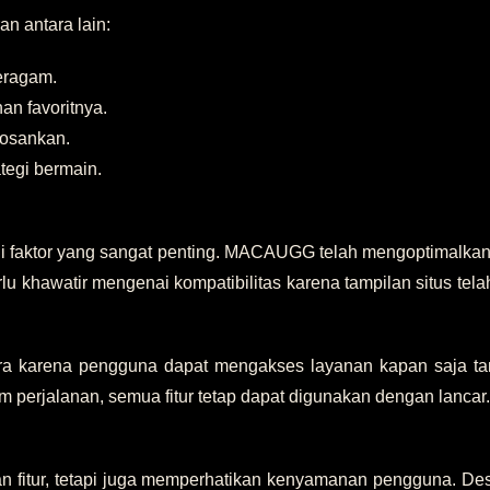
n antara lain:
eragam.
n favoritnya.
bosankan.
tegi bermain.
adi faktor yang sangat penting. MACAUGG telah mengoptimalka
lu khawatir mengenai kompatibilitas karena tampilan situs tel
a karena pengguna dapat mengakses layanan kapan saja tanp
m perjalanan, semua fitur tetap dapat digunakan dengan lancar.
fitur, tetapi juga memperhatikan kenyamanan pengguna. De