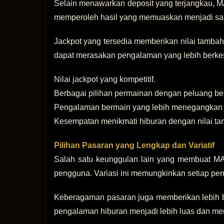
Selain menawarkan deposit yang terjangkau, 
memperoleh hasil yang memuaskan menjadi sala
Jackpot yang tersedia memberikan nilai tambah
dapat merasakan pengalaman yang lebih berkes
Nilai jackpot yang kompetitif.
Berbagai pilihan permainan dengan peluang be
Pengalaman bermain yang lebih menegangkan
Kesempatan menikmati hiburan dengan nilai ta
Pilihan Pasaran yang Lengkap dan Variatif
Salah satu keunggulan lain yang membuat MAC
pengguna. Variasi ini memungkinkan setiap pe
Keberagaman pasaran juga memberikan lebih ba
pengalaman hiburan menjadi lebih luas dan men