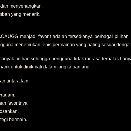
 dan menyenangkan.
mbah yang menarik.
AUGG menjadi favorit adalah tersedianya berbagai pilihan
ngguna menemukan jenis permainan yang paling sesuai dengan
nyak pilihan sehingga pengguna tidak merasa terbatas hany
arik untuk dinikmati dalam jangka panjang.
n antara lain:
eragam.
n favoritnya.
bosankan.
tegi bermain.