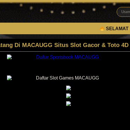
SELAMAT DATANG DI M
tang Di MACAUGG Situs Slot Gacor & Toto 4D