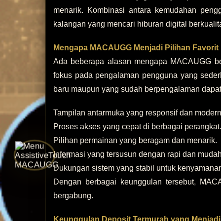
menarik. Kombinasi antara kemudahan penggun
kalangan yang mencari hiburan digital berkualit
Mengapa MACAUGG Menjadi Pilihan Favori
Ada beberapa alasan mengapa MACAUGG berha
fokus pada pengalaman pengguna yang sederh
baru maupun yang sudah berpengalaman dapa
Tampilan antarmuka yang responsif dan modern
Proses akses yang cepat di berbagai perangkat
Pilihan permainan yang beragam dan menarik.
Informasi yang tersusun dengan rapi dan muda
Dukungan sistem yang stabil untuk kenyamana
Dengan berbagai keunggulan tersebut, MA
bergabung.
Keunggulan Deposit Termurah yang Menjadi