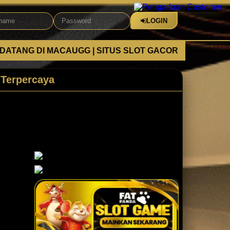
LOGIN
ACAUGG | SITUS SLOT GACOR & TOTO 4D TERPERCAYA |
 Terpercaya