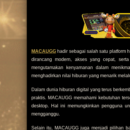
MACAUGG
hadir sebagai salah satu platform 
dirancang modern, akses yang cepat, sert
mengutamakan kenyamanan dalam menikmat
menghadirkan nilai hiburan yang menarik melal
Dalam dunia hiburan digital yang terus berk
praktis. MACAUGG memahami kebutuhan terseb
desktop. Hal ini memungkinkan pengguna un
mengganggu.
Selain itu, MACAUGG juga menjadi pilihan b