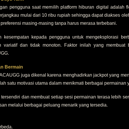
gan pengguna saat memilih platform hiburan digital adalah fl
angkau mulai dari 10 ribu rupiah sehingga dapat diakses ol
referensi masing-masing tanpa harus merasa terbebani.
kan kesempatan kepada pengguna untuk mengeksplorasi berb
h variatif dan tidak monoton. Faktor inilah yang membua
UGG.
an Bermain
MACAUGG juga dikenal karena menghadirkan jackpot yang men
h satu motivasi utama dalam menikmati berbagai permainan y
 tersendiri dan membuat setiap sesi permainan terasa lebih se
an melalui berbagai peluang menarik yang tersedia.
rbeda.