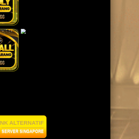
INK ALTERNATIF
SERVER SINGAPORE