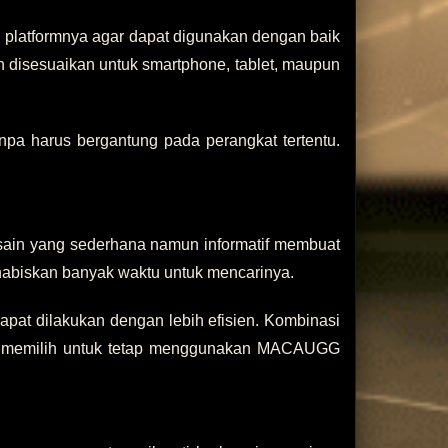
n platformnya agar dapat digunakan dengan baik
ah disesuaikan untuk smartphone, tablet, maupun
a harus bergantung pada perangkat tertentu.
sain yang sederhana namun informatif membuat
abiskan banyak waktu untuk mencarinya.
apat dilakukan dengan lebih efisien. Kombinasi
una memilih untuk tetap menggunakan MACAUGG