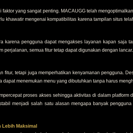
adi faktor yang sangat penting. MACAUGG telah mengoptimalka
lu khawatir mengenai kompatibilitas karena tampilan situs tel
a karena pengguna dapat mengakses layanan kapan saja tanp
m perjalanan, semua fitur tetap dapat digunakan dengan lancar.
fitur, tetapi juga memperhatikan kenyamanan pengguna. De
na dapat menemukan menu yang dibutuhkan tanpa harus mengh
mpercepat proses akses sehingga aktivitas di dalam platform d
ang stabil menjadi salah satu alasan mengapa banyak pengg
 Lebih Maksimal