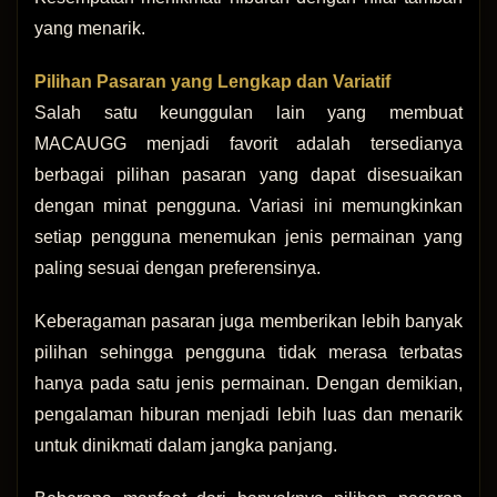
yang menarik.
Pilihan Pasaran yang Lengkap dan Variatif
Salah satu keunggulan lain yang membuat
MACAUGG menjadi favorit adalah tersedianya
berbagai pilihan pasaran yang dapat disesuaikan
dengan minat pengguna. Variasi ini memungkinkan
setiap pengguna menemukan jenis permainan yang
paling sesuai dengan preferensinya.
Keberagaman pasaran juga memberikan lebih banyak
pilihan sehingga pengguna tidak merasa terbatas
hanya pada satu jenis permainan. Dengan demikian,
pengalaman hiburan menjadi lebih luas dan menarik
untuk dinikmati dalam jangka panjang.