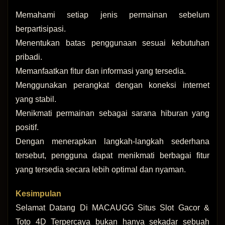
Memahami setiap jenis permainan sebelum
berpartisipasi.
Menentukan batas penggunaan sesuai kebutuhan
pribadi.
Memanfaatkan fitur dan informasi yang tersedia.
Menggunakan perangkat dengan koneksi internet
yang stabil.
Menikmati permainan sebagai sarana hiburan yang
positif.
Dengan menerapkan langkah-langkah sederhana
tersebut, pengguna dapat menikmati berbagai fitur
yang tersedia secara lebih optimal dan nyaman.
Kesimpulan
Selamat Datang Di MACAUGG Situs Slot Gacor &
Toto 4D Terpercaya bukan hanya sekadar sebuah