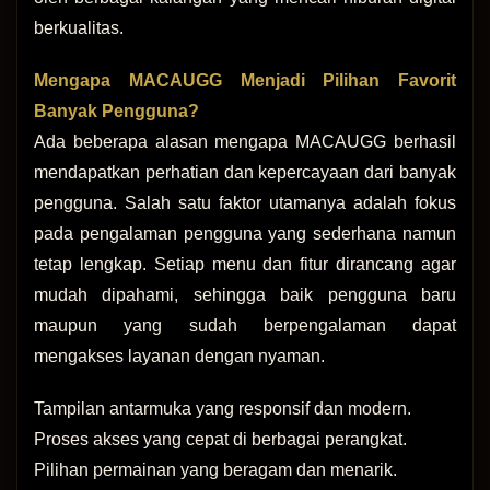
berkualitas.
Mengapa MACAUGG Menjadi Pilihan Favorit
Banyak Pengguna?
Ada beberapa alasan mengapa MACAUGG berhasil
mendapatkan perhatian dan kepercayaan dari banyak
pengguna. Salah satu faktor utamanya adalah fokus
pada pengalaman pengguna yang sederhana namun
tetap lengkap. Setiap menu dan fitur dirancang agar
mudah dipahami, sehingga baik pengguna baru
maupun yang sudah berpengalaman dapat
mengakses layanan dengan nyaman.
Tampilan antarmuka yang responsif dan modern.
Proses akses yang cepat di berbagai perangkat.
Pilihan permainan yang beragam dan menarik.